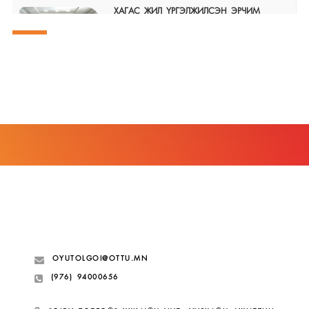
ХАГАС ЖИЛ ҮРГЭЛЖИЛСЭН ЭРЧИМ
ХҮЧНИЙ САЛБАРЫН АЖИЛТНУУДЫН
ТЭМЦЭЛ ҮР ДҮНД ХҮРЧ, 2026-2027 ОНЫ
ХАМТ /ТАРИФ/-ЫН ХЭЛЭЛЦЭЭР
БАЙГУУЛАГДАН, ТАЛУУД ГАРЫН ҮСЭГ
ЗУРЖ ЁСЧЛОН БАТЛАЛАА
2026-07-09
Нийгмийн даатгалын багц хуулийн
шинэчилсэн найруулгаар орсон ГОЛ
ЗААЛТУУД Нийгмийн даатгалын багц
хуулийн төслийг өнгөрсөн пүрэв гарагт
(2026.07.02) УИХ батлав.
2026-07-06
Үндэсний их баяр наадмын халуун
мэндчилгээ
2026-07-05
OYUTOLGOI@OTTU.MN
(976) 94000656