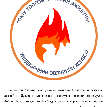
“Оюу толгой ХХК-ийн Уул, уурхайн ажилтны Үйлдвэрчний эвлэлийн
хороо"-ны Дүрмийн шинэчилсэн найруулгын төслийг танилцуулж
байна. Эрхэм гишүүн та Холбогдох саналыг харьяа төлөөлөгчөөрөө