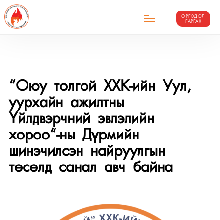
ӨРГӨДӨЛ
ГАРГАХ
“Оюу толгой ХХК-ийн Уул,
уурхайн ажилтны
Үйлдвэрчний эвлэлийн
хороо“-ны Дүрмийн
шинэчилсэн найруулгын
төсөлд санал авч байна