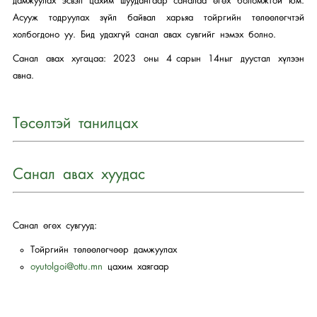
дамжуулах эсвэл цахим шуудангаар саналаа өгөх боломжтой юм.
Асууж тодруулах зүйл байвал харьяа тойргийн төлөөлөгчтэй
холбогдоно уу. Бид удахгүй санал авах сувгийг нэмэх болно.
Санал авах хугацаа: 2023 оны 4 сарын 14ныг дуустал хүлээн
авна.
Төсөлтэй танилцах
Санал авах хуудас
Санал өгөх сувгууд:
Тойргийн төлөөлөгчөөр дамжуулах
oyutolgoi@ottu.mn
цахим хаягаар