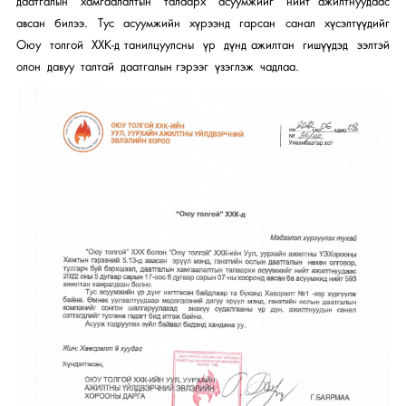
даатгалын хамгаалалтын талаарх асуумжийг нийт ажилтнуудаас
авсан билээ. Тус асуумжийн хүрээнд гарсан санал хүсэлтүүдийг
Оюу толгой ХХК-д танилцуулсны үр дүнд ажилтан гишүүдэд ээлтэй
олон давуу талтай даатгалын гэрээг үзэглэж чадлаа.