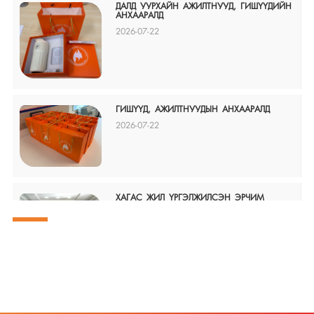
ДАЛД УУРХАЙН АЖИЛТНУУД, ГИШҮҮДИЙН
АНХААРАЛД
2026-07-22
ГИШҮҮД, АЖИЛТНУУДЫН АНХААРАЛД
2026-07-22
ХАГАС ЖИЛ ҮРГЭЛЖИЛСЭН ЭРЧИМ
ХҮЧНИЙ САЛБАРЫН АЖИЛТНУУДЫН
ТЭМЦЭЛ ҮР ДҮНД ХҮРЧ, 2026-2027 ОНЫ
ХАМТ /ТАРИФ/-ЫН ХЭЛЭЛЦЭЭР
БАЙГУУЛАГДАН, ТАЛУУД ГАРЫН ҮСЭГ
ЗУРЖ ЁСЧЛОН БАТЛАЛАА
2026-07-09
Нийгмийн даатгалын багц хуулийн
шинэчилсэн найруулгаар орсон ГОЛ
ЗААЛТУУД Нийгмийн даатгалын багц