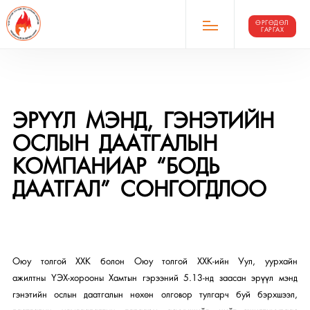
ӨРГӨДӨЛ
ГАРГАХ
ЭРҮҮЛ МЭНД, ГЭНЭТИЙН
ОСЛЫН ДААТГАЛЫН
КОМПАНИАР “БОДЬ
ДААТГАЛ” СОНГОГДЛОО
Оюу толгой ХХК болон Оюу толгой ХХК-ийн Уул, уурхайн
ажилтны ҮЭХ-хорооны Хамтын гэрээний 5.13-нд заасан эрүүл мэнд
гэнэтийн ослын даатгалын нөхөн олговор тулгарч буй бэрхшээл,