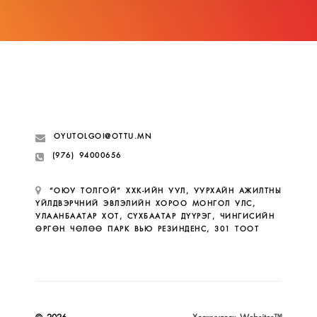
хуулийн төслийг өнгөрсөн пүрэв гарагт
(2026.07.02) УИХ батлав.
2026-07-06
Үндэсний их баяр наадмын халуун
мэндчилгээ
2026-07-05
OYUTOLGOI@OTTU.MN
(976) 94000656
“ОЮУ ТОЛГОЙ” ХХК-ИЙН УУЛ, УУРХАЙН АЖИЛТНЫ
ҮЙЛДВЭРЧНИЙ ЭВЛЭЛИЙН ХОРОО МОНГОЛ УЛС,
ХАМТЫН АЖИЛЛАГАА АЛБАН ЁСООР
УЛААНБААТАР ХОТ, СҮХБААТАР ДҮҮРЭГ, ЧИНГИСИЙН
ЭХЭЛЛЭЭ: ОЮУ ТОЛГОЙЧУУД “САРУУЛ“
ӨРГӨН ЧӨЛӨӨ ПАРК ВЬЮ РЕЗИНДЕНС, 301 ТООТ
БОЛОН “BELMONTE RESIDENCE“
ТӨСЛҮҮДЭД ОНЦГОЙ ХӨНГӨЛӨЛТТЭЙ
ҮНЭЭР ОРОН СУУЦ, ҮЙЛЧИЛГЭЭНИЙ
ТАЛБАЙ ХУДАЛДАН АВАХ БОЛОМЖТОЙ
БОЛЛОО!
2026-07-04