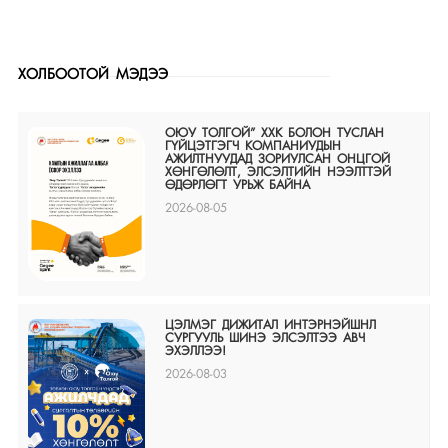
ХОЛБООТОЙ МЭДЭЭ
ОЮУ ТОЛГОЙ” ХХК БОЛОН ТУСЛАН
ГҮЙЦЭТГЭГЧ КОМПАНИУДЫН
АЖИЛТНУУДАД ЗОРИУЛСАН ОНЦГОЙ
ХӨНГӨЛӨЛТ, ЭЛСЭЛТИЙН НЭЭЛТТЭЙ
ӨДӨРЛӨГТ УРЬЖ БАЙНА
2026-08-05
ЦЭЛМЭГ ДИЖИТАЛ ИНТЭРНЭЙШНЛ
СУРГУУЛЬ ШИНЭ ЭЛСЭЛТЭЭ АВЧ
ЭХЭЛЛЭЭ!
2026-08-03