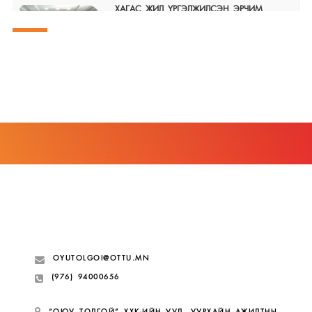
ХАГАС ЖИЛ ҮРГЭЛЖИЛСЭН ЭРЧИМ
ХҮЧНИЙ САЛБАРЫН АЖИЛТНУУДЫН
ТЭМЦЭЛ ҮР ДҮНД ХҮРЧ, 2026-2027 ОНЫ
ХАМТ /ТАРИФ/-ЫН ХЭЛЭЛЦЭЭР
БАЙГУУЛАГДАН, ТАЛУУД ГАРЫН ҮСЭГ
ЗУРЖ ЁСЧЛОН БАТЛАЛАА
2026-07-09
Нийгмийн даатгалын багц хуулийн
шинэчилсэн найруулгаар орсон ГОЛ
ЗААЛТУУД Нийгмийн даатгалын багц
хуулийн төслийг өнгөрсөн пүрэв гарагт
(2026.07.02) УИХ батлав.
2026-07-06
Үндэсний их баяр наадмын халуун
мэндчилгээ
2026-07-05
OYUTOLGOI@OTTU.MN
(976) 94000656