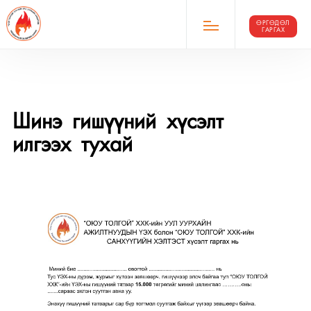
ӨРГӨДӨЛ
ГАРГАХ
Шинэ гишүүний хүсэлт
илгээх тухай