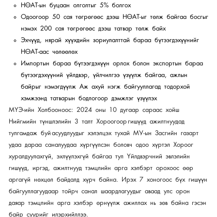
НӨАТ-ын буцаан олголтыг 5% болгох
Одоогоор 50 сая төгрөгөөс дээш НӨАТ-ыг төлж байгаа босгыг
нэмэх 200 сая төгрөгөөс дээш татвар төлж байх
Эхчүүд, нярай хүүхдийн зориулалттай бараа бүтээгдэхүүнийг
НӨАТ-аас чөлөөлөх
Импортын бараа бүтээгдэхүүн орлох болон экспортын бараа
бүтээгдэхүүний үйлдвэр, үйлчилгээ үзүүлж байгаа, ажлын
байрыг нэмэгдүүлж Аж ахуй нэгж байгууллагад тодорхой
хэмжээнд татварын бодлогоор дэмжлэг үзүүлэх
МҮЭ-ийн Холбооноос: 2024 оны 10 дугаар сараас хойш
Нийгмийн түншлэлийн 3 талт Хороогоор гишүүд ажилтнуудад
тулгамдаж буй асуудлуудыг хэлэлцэх тухай МУ-ын Засгийн газарт
удаа дараа саналуудаа хүргүүлсэн боловч одоо хүртэл Хороог
хуралдуулахгүй, эхлүүлэхгүй байгаа тул Үйлдвэрчний эвлэлийн
гишүүд, иргэд, ажилтнууд тэмцлийн арга хэлбэрт орохоос өөр
аргагүй нөхцөл байдалд хүрч байна. Ирэх 7 хоногоос бүх гишүүн
байгууллагуудаар тойрч санал шаардлагуудыг аваад улс орон
даяар тэмцлийн арга хэлбэр өрнүүлж ажиллах нь зөв байна гэсэн
байр суурийг илэрхийллээ.