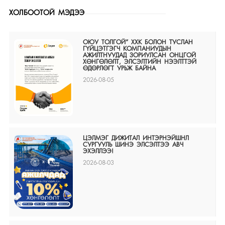
ХОЛБООТОЙ МЭДЭЭ
ОЮУ ТОЛГОЙ” ХХК БОЛОН ТУСЛАН
ГҮЙЦЭТГЭГЧ КОМПАНИУДЫН
АЖИЛТНУУДАД ЗОРИУЛСАН ОНЦГОЙ
ХӨНГӨЛӨЛТ, ЭЛСЭЛТИЙН НЭЭЛТТЭЙ
ӨДӨРЛӨГТ УРЬЖ БАЙНА
2026-08-05
ЦЭЛМЭГ ДИЖИТАЛ ИНТЭРНЭЙШНЛ
СУРГУУЛЬ ШИНЭ ЭЛСЭЛТЭЭ АВЧ
ЭХЭЛЛЭЭ!
2026-08-03