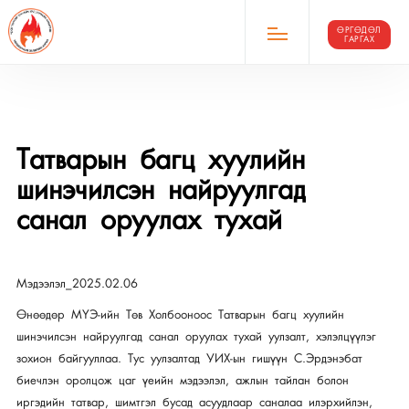
ӨРГӨДӨЛ
ГАРГАХ
Татварын багц хуулийн
шинэчилсэн найруулгад
санал оруулах тухай
Мэдээлэл_2025.02.06
Өнөөдөр МҮЭ-ийн Төв Холбооноос Татварын багц хуулийн
шинэчилсэн найруулгад санал оруулах тухай уулзалт, хэлэлцүүлэг
зохион байгууллаа. Тус уулзалтад УИХ-ын гишүүн С.Эрдэнэбат
биечлэн оролцож цаг үеийн мэдээлэл, ажлын тайлан болон
иргэдийн татвар, шимтгэл бусад асуудлаар саналаа илэрхийлэн,